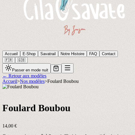
Accueil
E-Shop
Savatrail
Notre Histoire
FAQ
Contact
🇫🇷
🇬🇧
Passer en mode nuit
← Retour aux modèles
Accueil
>
Nos modèles
>
Foulard Boubou
Foulard Boubou
14,00
€